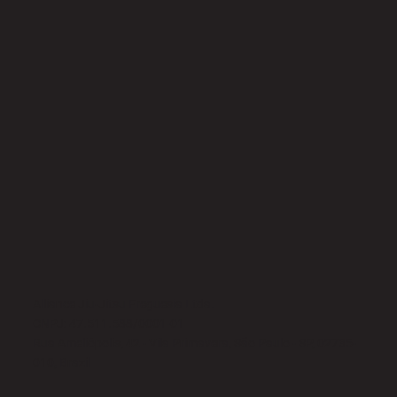
Alliance Jiu-Jitsu Freguesia Ltda.
CNPJ: 47.511.588/0001-01
Rua Ameliópolis, 42 - Vila Primavera, São Paulo - SP, 02735-
010, Brazil