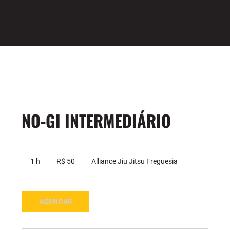
NO-GI INTERMEDIÁRIO
50
Reais
1 h
1
R$ 50
Alliance Jiu Jitsu Freguesia
brasileiros
AGENDAR