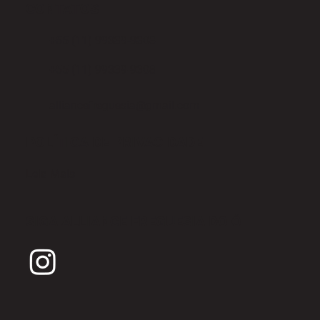
CONTATOS
+55 (11) 99339-9308
+55 (11) 99339-9308
alliancefreguesia@gmail.com
POLÍTICA DE PRIVACIDADE
Leia Mais
SIGA ALLIANCE FREGUESIA DO Ó