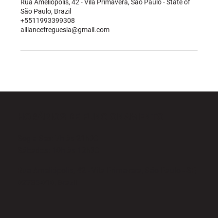
Rua Ameliópolis, 42 - Vila Primavera, São Paulo - State of
São Paulo, Brazil
+5511993399308
alliancefreguesia@gmail.com
HORÁRIOS DE FUNCIONAMENTO
Seg a Sex: 7h às 21h00
Sábados: 10h às 12h30
Rua Ameliópolis, 42 - Vila Primavera, São Paulo - SP,
02735-010, Brazil