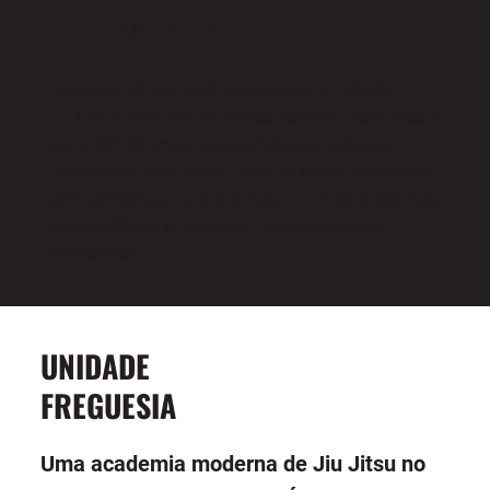
NA FREGUESIA
Nossa escola segue rigorosamente o método
ALLIANCE para que os alunos estejam motivados e
responsáveis pelos seus próprios progressos.
Oferecemos uma vasta grade de aulas destinadas
para crianças, jovens, adultos, em níveis iniciantes,
intermediários, avançados. Aulas coletivas e
particulares.
UNIDADE
FREGUESIA
Uma academia moderna de Jiu Jitsu no