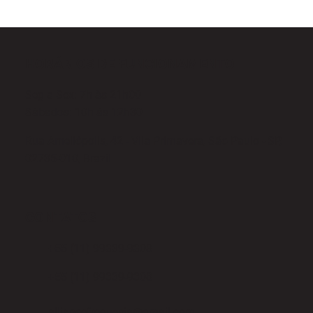
HORÁRIOS DE FUNCIONAMENTO
Seg a Sex: 7h às 21h00
Sábados: 10h às 12h30
Rua Ameliópolis, 42 - Vila Primavera, São Paulo - SP,
02735-010, Brazil
CONTATOS
+55 (11) 99339-9308
+55 (11) 99339-9308
alliancefreguesia@gmail.com