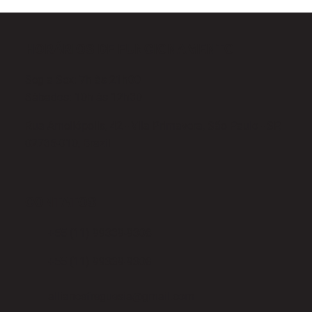
HORÁRIOS DE FUNCIONAMENTO
Seg a Sex: 7h às 21h00
Sábados: 10h às 12h30
Rua Ameliópolis, 42 - Vila Primavera, São Paulo - SP,
02735-010, Brazil
CONTATOS
+55 (11) 99339-9308
+55 (11) 99339-9308
alliancefreguesia@gmail.com