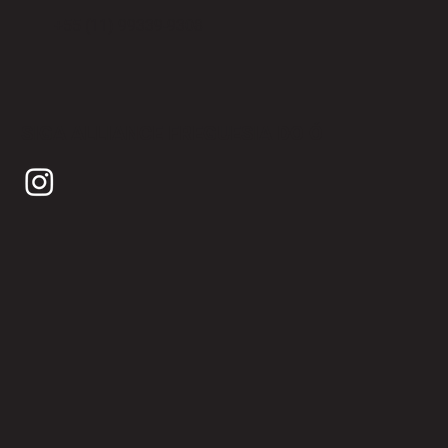
+55 (11) 99339-9308
SIGA ALLIANCE FREGUESIA DO Ó