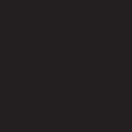
Sábados: 10h às 12h30
Rua Ameliópolis, 42 - Vila Primavera, São Paulo - SP,
02735-010, Brazil
POLÍTICA DE PRIVACIDADE
Leia Mais
POWERED BY
Alliance Jiu-Jitsu Freguesia L
CNPJ: 47.511.588/0001-01
Rua Ameliópolis, 42 - Vila Pri