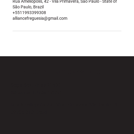
Rua Ameliópolis, 42 - Vila Primavera, São Paulo - State of
São Paulo, Brazil
+5511993399308
alliancefreguesia@gmail.com
HORÁRIOS DE FUNCIONAMENTO
Seg a Sex: 7h às 21h00
Sábados: 10h às 12h30
Rua Ameliópolis, 42 - Vila Primavera, São Paulo - SP,
02735-010, Brazil