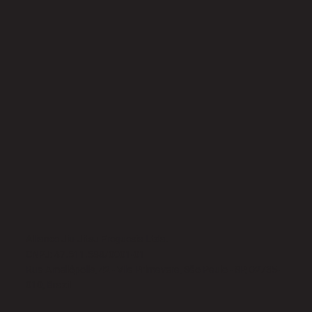
Alliance Jiu-Jitsu Freguesia Ltda.
CNPJ: 47.511.588/0001-01
Rua Ameliópolis, 42 - Vila Primavera, São Paulo - SP, 02735-
010, Brazil