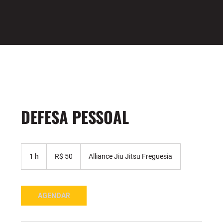
DEFESA PESSOAL
50
Reais
1 h
1
R$ 50
Alliance Jiu Jitsu Freguesia
brasileiros
AGENDAR