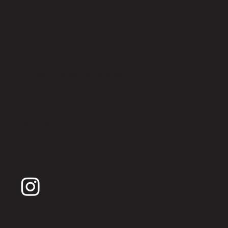
CONTATOS
+55 (11) 99339-9308
+55 (11) 99339-9308
alliancefreguesia@gmail.com
POLÍTICA DE PRIVACIDADE
Leia Mais
SIGA ALLIANCE FREGUESIA DO Ó