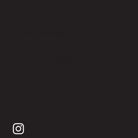
CONTATOS
+55 (11) 99339-9308
+55 (11) 99339-9308
alliancefreguesia@gmail.com
POLÍTICA DE PRIVACIDADE
Leia Mais
SIGA ALLIANCE FREGUESIA DO Ó