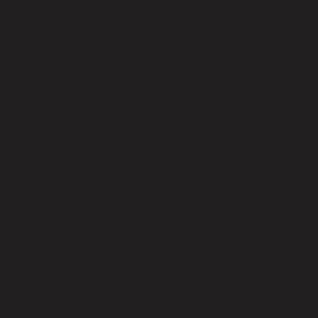
Alliance Jiu-Jitsu Freguesia Ltda.
CNPJ: 47.511.588/0001-01
Rua Ameliópolis, 42 - Vila Primavera, São Paulo - SP, 02735-