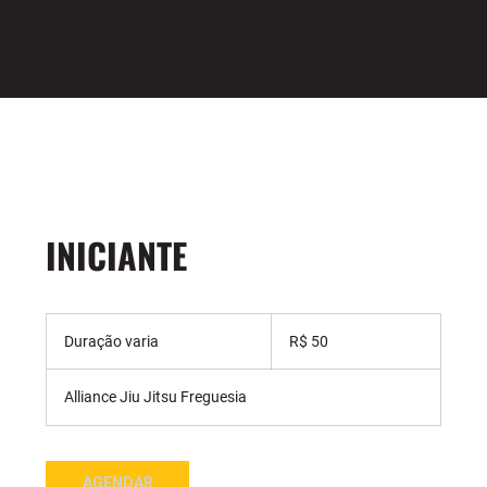
INICIANTE
50
Reais
Duração varia
D
R$ 50
brasileiros
u
r
Alliance Jiu Jitsu Freguesia
a
ç
ã
o
AGENDAR
v