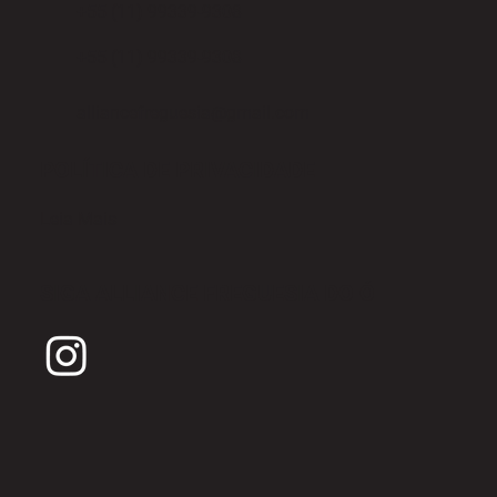
+55 (11) 99339-9308
+55 (11) 99339-9308
alliancefreguesia@gmail.com
POLÍTICA DE PRIVACIDADE
Leia Mais
SIGA ALLIANCE FREGUESIA DO Ó