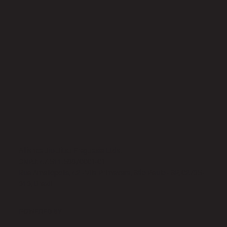
Alliance Jiu-Jitsu Freguesia Ltda.
CNPJ: 47.511.588/0001-01
Rua Ameliópolis, 42 - Vila Primavera, São Paulo - SP, 02735-
010, Brazil
POWERED BY