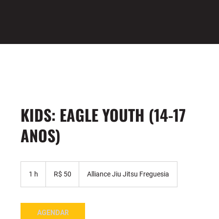
KIDS: EAGLE YOUTH (14-17
ANOS)
50
Reais
1 h
1
R$ 50
Alliance Jiu Jitsu Freguesia
brasileiros
AGENDAR