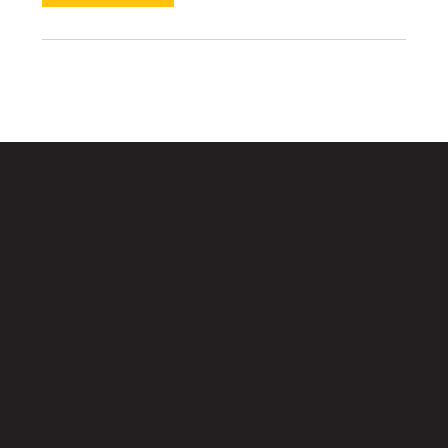
HORÁRIOS DE FUNCIONAMENTO
Seg a Sex: 7h às 21h00
Sábados: 10h às 12h30
Rua Ameliópolis, 42 - Vila Primavera, São Paulo - SP,
02735-010, Brazil
CONTATOS