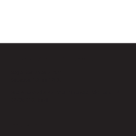
HORÁRIOS DE FUNCIONAMENTO
Seg a Sex: 7h às 21h00
Sábados: 10h às 12h30
Rua Ameliópolis, 42 - Vila Primavera, São Paulo - SP,
02735-010, Brazil
CONTATOS