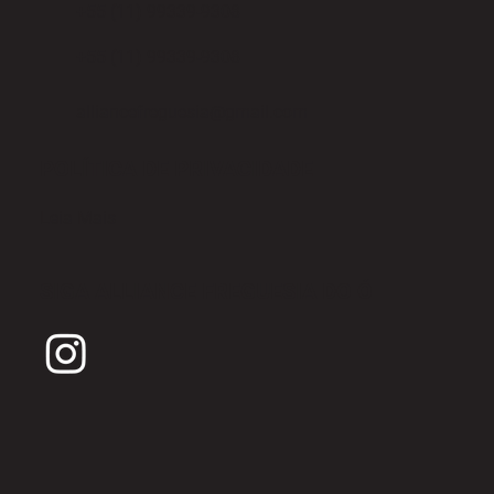
+55 (11) 99339-9308
+55 (11) 99339-9308
alliancefreguesia@gmail.com
POLÍTICA DE PRIVACIDADE
Leia Mais
SIGA ALLIANCE FREGUESIA DO Ó