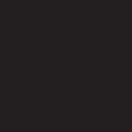
Alliance Jiu-Jitsu Freguesia Ltda.
CNPJ: 47.511.588/0001-01
Rua Ameliópolis, 42 - Vila Primavera, São Paulo - SP, 02735-
010, Brazil
POWERED BY